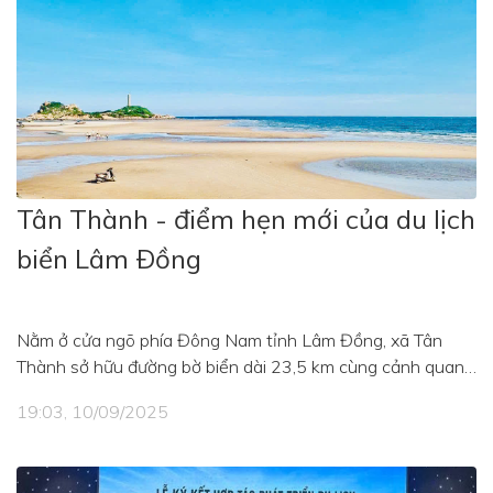
Tân Thành - điểm hẹn mới của du lịch
biển Lâm Ðồng
Nằm ở cửa ngõ phía Đông Nam tỉnh Lâm Đồng, xã Tân
Thành sở hữu đường bờ biển dài 23,5 km cùng cảnh quan
thiên nhiên còn nguyên nét hoang sơ, hệ sinh thái biển
19:03, 10/09/2025
phong phú và không gian nghỉ dưỡng trong lành. Không chỉ
hấp dẫn bởi vẻ đẹp bình yên của biển cả, Tân Thành còn là
vùng đất giàu giá trị lịch sử, văn hóa, đang từng bước