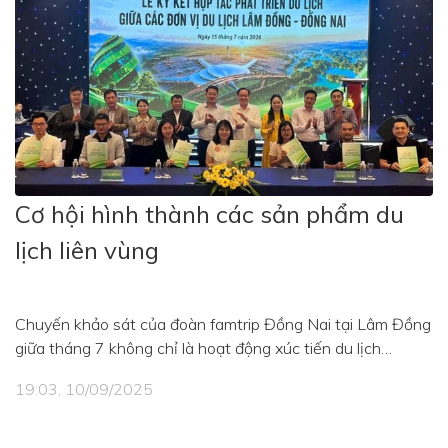
khẳng định vị trí trong hành trình phát triển du lịch biển của
tỉnh.
Cơ hội hình thành các sản phẩm du
lịch liên vùng
Chuyến khảo sát của đoàn famtrip Đồng Nai tại Lâm Đồng
giữa tháng 7 không chỉ là hoạt động xúc tiến du lịch
thường niên mà còn mang theo kỳ vọng lớn hơn: kết nối
19:03, 10/09/2025
doanh nghiệp, khảo sát sản phẩm và mở ra những hành
trình liên vùng mới.