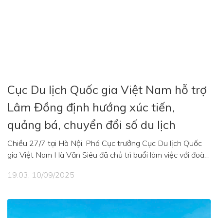
Cục Du lịch Quốc gia Việt Nam hỗ trợ
Lâm Đồng định hướng xúc tiến,
quảng bá, chuyển đổi số du lịch
Chiều 27/7 tại Hà Nội, Phó Cục trưởng Cục Du lịch Quốc
gia Việt Nam Hà Văn Siêu đã chủ trì buổi làm việc với đoàn
công tác tỉnh Lâm Đồng nhằm trao đổi, định hướng các
19:03, 10/09/2025
hoạt động xúc tiến, quảng bá du lịch địa phương trong thời
gian tới.