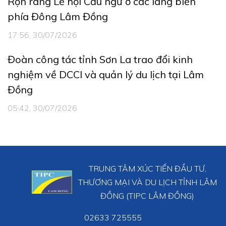
Rộn ràng Lễ hội Cầu ngư ở các làng biển
phía Đông Lâm Đồng
17:56, 30/07/2026
Đoàn công tác tỉnh Sơn La trao đổi kinh
nghiệm về DCCI và quản lý du lịch tại Lâm
Đồng
05:42, 30/07/2026
TRUNG TÂM XÚC TIẾN ĐẦU TƯ,
THƯƠNG MẠI VÀ DU LỊCH TỈNH LÂM
ĐỒNG (TIPC LÂM ĐỒNG)
02633 725555