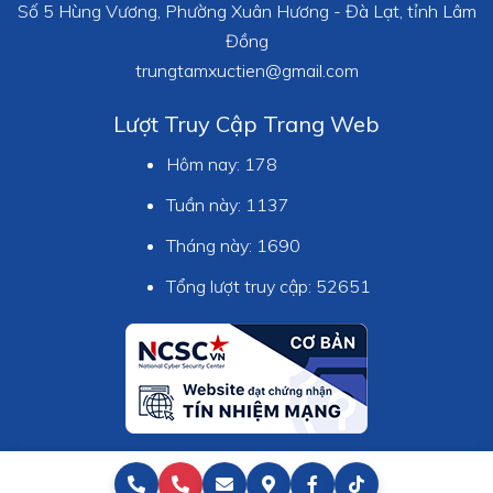
Số 5 Hùng Vương, Phường Xuân Hương - Đà Lạt, tỉnh Lâm
Đồng
trungtamxuctien@gmail.com
Lượt Truy Cập Trang Web
Hôm nay:
178
Tuần này:
1137
Tháng này:
1690
Tổng lượt truy cập:
52651
© Copyright 2021 dalat-info.gov.vn