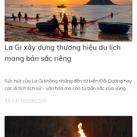
La Gi xây dựng thương hiệu du lịch
mang bản sắc riêng
Sức hút của La Gi không những đến từ biển Đồi Dương hay
các di tích lịch sử - văn hóa mà còn từ bản sắc của vùng
đất ven biển. Đây là nền tảng để địa phương chuyển
19:03, 10/09/2025
hướng từ khai thác lợi thế tự nhiên sang phát triển du lịch
bền vững, lấy chất lượng điểm đến làm trọng tâm.