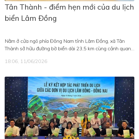
Tân Thành - điểm hẹn mới của du lịch
biển Lâm Ðồng
Nằm ở cửa ngõ phía Đông Nam tỉnh Lâm Đồng, xã Tân
Thành sở hữu đường bờ biển dài 23,5 km cùng cảnh quan
thiên nhiên còn nguyên nét hoang sơ, hệ sinh thái biển
18:06, 11/06/2026
phong phú và không gian nghỉ dưỡng trong lành. Không chỉ
hấp dẫn bởi vẻ đẹp bình yên của biển cả, Tân Thành còn là
vùng đất giàu giá trị lịch sử, văn hóa, đang từng bước
khẳng định vị trí trong hành trình phát triển du lịch biển của
tỉnh.