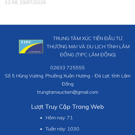
12:58, 29/07/2026
TRUNG TÂM XÚC TIẾN ĐẦU TƯ,
THƯƠNG MẠI VÀ DU LỊCH TỈNH LÂM
ĐỒNG (TIPC LÂM ĐỒNG)
02633 725555
Số 5 Hùng Vương, Phường Xuân Hương - Đà Lạt, tỉnh Lâm
Đồng
trungtamxuctien@gmail.com
Lượt Truy Cập Trang Web
Hôm nay:
71
Tuần này:
1030