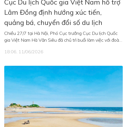
Cục Du lịch Quốc gia Việt Nam hỗ trợ
Lâm Đồng định hướng xúc tiến,
quảng bá, chuyển đổi số du lịch
Chiều 27/7 tại Hà Nội, Phó Cục trưởng Cục Du lịch Quốc
gia Việt Nam Hà Văn Siêu đã chủ trì buổi làm việc với đoàn
công tác tỉnh Lâm Đồng nhằm trao đổi, định hướng các
18:06, 11/06/2026
hoạt động xúc tiến, quảng bá du lịch địa phương trong thời
gian tới.