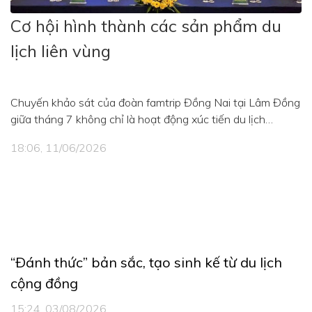
Cơ hội hình thành các sản phẩm du
lịch liên vùng
Chuyến khảo sát của đoàn famtrip Đồng Nai tại Lâm Đồng
giữa tháng 7 không chỉ là hoạt động xúc tiến du lịch
thường niên mà còn mang theo kỳ vọng lớn hơn: kết nối
18:06, 11/06/2026
doanh nghiệp, khảo sát sản phẩm và mở ra những hành
trình liên vùng mới.
“Ðánh thức” bản sắc, tạo sinh kế từ du lịch
cộng đồng
15:24, 03/08/2026