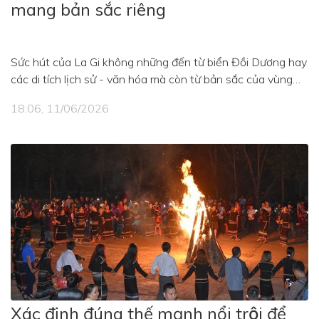
mang bản sắc riêng
Sức hút của La Gi không những đến từ biển Đồi Dương hay
các di tích lịch sử - văn hóa mà còn từ bản sắc của vùng
đất ven biển. Đây là nền tảng để địa phương chuyển
18:06, 11/06/2026
hướng từ khai thác lợi thế tự nhiên sang phát triển du lịch
bền vững, lấy chất lượng điểm đến làm trọng tâm.
Xác định đúng thế mạnh nổi trội để