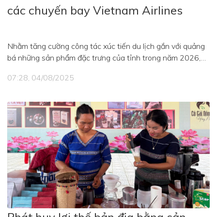
các chuyến bay Vietnam Airlines
Nhằm tăng cường công tác xúc tiến du lịch gắn với quảng
bá những sản phẩm đặc trưng của tỉnh trong năm 2026,
Trung tâm xúc tiến Đầu tư Thương mại và Du lịch tỉnh Lâm
07:28, 04/08/2025
Đồng đã chủ động triển khai phối hợp với Tổng Công ty
Hàng không Việt Nam xúc tiến việc quảng bá thanh long,
dưa lưới, xoài và một số sản phẩm thế mạnh khác của tỉnh
Lâm Đồng trên các chuyến bay Vietnam Airlines.