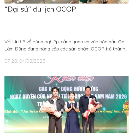
“Đại sứ” du lịch OCOP
Với lợi thế về nông nghiệp, cảnh quan và văn hóa bản địa,
Lâm Đồng đang nâng cấp các sản phẩm OCOP trở thành
“đại sứ” du lịch đặc biệt, kết nối với thị trường, mở ra cơ hội
07:28, 04/08/2025
thâm nhập sâu hơn vào hệ thống phân phối hiện đại, từ đó,
tăng năng lực cạnh tranh và khẳng định giá trị bản sắc
vùng miền.