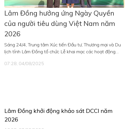
Lâm Đồng hưởng ứng Ngày Quyền
của người tiêu dùng Việt Nam năm
2026
Sáng 24/4, Trung tâm Xúc tiến Đầu tư, Thương mại và Du
lịch tỉnh Lâm Đồng tổ chức Lễ khai mạc các hoạt động
hưởng ứng Ngày Quyền của người tiêu dùng Việt Nam
07:28, 04/08/2025
năm 2026 với chủ đề “An toàn thông tin - Gắn kết niềm tin
- Tiêu dùng bền vững”.
Lâm Đồng khởi động khảo sát DCCI năm
2026