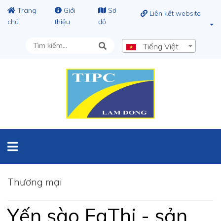
Trang
Giới
Sơ
Liên kết website
chủ
thiệu
đồ
Tiếng Việt
Thương mại
Yến sào FaThi - sản