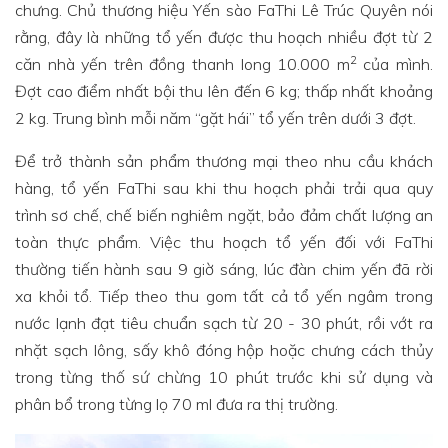
chưng. Chủ thương hiệu Yến sào FaThi Lê Trúc Quyên nói
rằng, đây là những tổ yến được thu hoạch nhiều đợt từ 2
2
căn nhà yến trên đồng thanh long 10.000 m
của mình.
Đợt cao điểm nhất bội thu lên đến 6 kg; thấp nhất khoảng
2 kg. Trung bình mỗi năm “gặt hái” tổ yến trên dưới 3 đợt.
Để trở thành sản phẩm thương mại theo nhu cầu khách
hàng, tổ yến FaThi sau khi thu hoạch phải trải qua quy
trình sơ chế, chế biến nghiêm ngặt, bảo đảm chất lượng an
toàn thực phẩm. Việc thu hoạch tổ yến đối với FaThi
thường tiến hành sau 9 giờ sáng, lúc đàn chim yến đã rời
xa khỏi tổ. Tiếp theo thu gom tất cả tổ yến ngâm trong
nước lạnh đạt tiêu chuẩn sạch từ 20 - 30 phút, rồi vớt ra
nhặt sạch lông, sấy khô đóng hộp hoặc chưng cách thủy
trong từng thố sứ chừng 10 phút trước khi sử dụng và
phân bổ trong từng lọ 70 ml đưa ra thị trường.