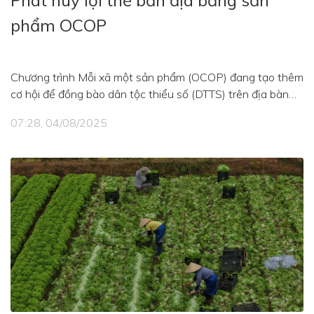
Phát huy lợi thế bản địa bằng sản
phẩm OCOP
Chương trình Mỗi xã một sản phẩm (OCOP) đang tạo thêm
cơ hội để đồng bào dân tộc thiểu số (DTTS) trên địa bàn
tỉnh phát huy lợi thế nâng cao giá trị nông sản và từng
07:28, 04/08/2025
bước cải thiện sinh kế.