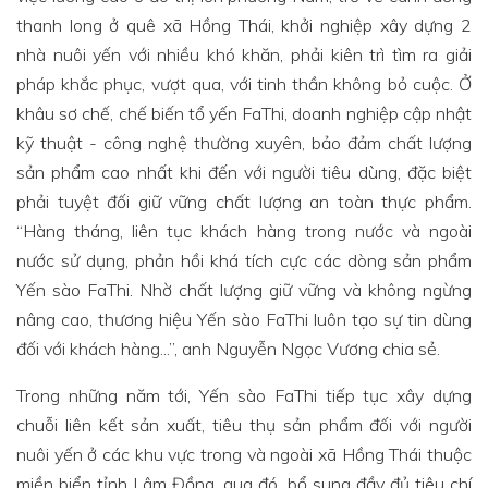
thanh long ở quê xã Hồng Thái, khởi nghiệp xây dựng 2
nhà nuôi yến với nhiều khó khăn, phải kiên trì tìm ra giải
pháp khắc phục, vượt qua, với tinh thần không bỏ cuộc. Ở
khâu sơ chế, chế biến tổ yến FaThi, doanh nghiệp cập nhật
kỹ thuật - công nghệ thường xuyên, bảo đảm chất lượng
sản phẩm cao nhất khi đến với người tiêu dùng, đặc biệt
phải tuyệt đối giữ vững chất lượng an toàn thực phẩm.
“Hàng tháng, liên tục khách hàng trong nước và ngoài
nước sử dụng, phản hồi khá tích cực các dòng sản phẩm
Yến sào FaThi. Nhờ chất lượng giữ vững và không ngừng
nâng cao, thương hiệu Yến sào FaThi luôn tạo sự tin dùng
đối với khách hàng...”, anh Nguyễn Ngọc Vương chia sẻ.
Trong những năm tới, Yến sào FaThi tiếp tục xây dựng
chuỗi liên kết sản xuất, tiêu thụ sản phẩm đối với người
nuôi yến ở các khu vực trong và ngoài xã Hồng Thái thuộc
miền biển tỉnh Lâm Đồng, qua đó, bổ sung đầy đủ tiêu chí