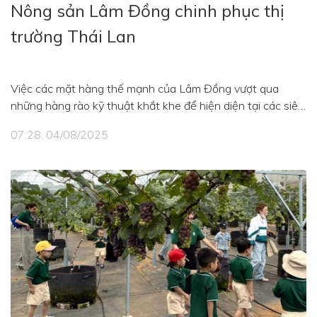
Nông sản Lâm Đồng chinh phục thị
trường Thái Lan
Việc các mặt hàng thế mạnh của Lâm Đồng vượt qua
những hàng rào kỹ thuật khắt khe để hiện diện tại các siêu
thị lớn ở Bangkok, Thái Lan khẳng định một tư duy làm
07:28, 04/08/2025
nông nghiệp mới. Khi quy trình được chuẩn hóa và chất
lượng đạt chuẩn quốc tế, nông sản hoàn toàn có thể cạnh
tranh sòng phẳng tại các thị trường khó tính ngay trong
khu vực.